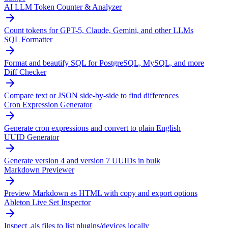
AI LLM Token Counter & Analyzer
Count tokens for GPT-5, Claude, Gemini, and other LLMs
SQL Formatter
Format and beautify SQL for PostgreSQL, MySQL, and more
Diff Checker
Compare text or JSON side-by-side to find differences
Cron Expression Generator
Generate cron expressions and convert to plain English
UUID Generator
Generate version 4 and version 7 UUIDs in bulk
Markdown Previewer
Preview Markdown as HTML with copy and export options
Ableton Live Set Inspector
Inspect .als files to list plugins/devices locally