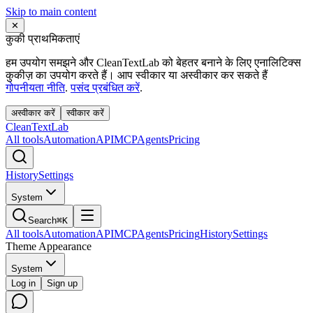
Skip to main content
✕
कुकी प्राथमिकताएं
हम उपयोग समझने और CleanTextLab को बेहतर बनाने के लिए एनालिटिक्स
कुकीज़ का उपयोग करते हैं। आप स्वीकार या अस्वीकार कर सकते हैं
गोपनीयता नीति
.
पसंद प्रबंधित करें
.
अस्वीकार करें
स्वीकार करें
Clean
Text
Lab
All tools
Automation
API
MCP
Agents
Pricing
History
Settings
System
Search
⌘K
All tools
Automation
API
MCP
Agents
Pricing
History
Settings
Theme Appearance
System
Log in
Sign up