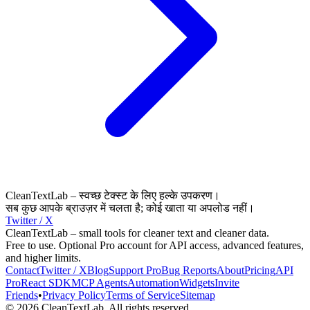
CleanTextLab – स्वच्छ टेक्स्ट के लिए हल्के उपकरण।
सब कुछ आपके ब्राउज़र में चलता है; कोई खाता या अपलोड नहीं।
Twitter / X
CleanTextLab – small tools for cleaner text and cleaner data.
Free to use. Optional Pro account for API access, advanced features,
and higher limits.
Contact
Twitter / X
Blog
Support
Pro
Bug Reports
About
Pricing
API
Pro
React SDK
MCP
Agents
Automation
Widgets
Invite
Friends
•
Privacy Policy
Terms of Service
Sitemap
©
2026
CleanTextLab. All rights reserved.