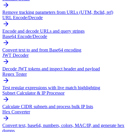
Remove tracking parameters from URLs (UTM, fbclid, ref)
URL Encode/Decode
Encode and decode URLs and query strings
Base64 Encode/Decode
Convert text to and from Base64 encoding
JWT Decoder
Decode JWT tokens and inspect header and payload
Regex Tester
Test regular expressions with live match highlighting
Subnet Calculator & IP Processor
Calculate CIDR subnets and process bulk IP lists
Hex Converter
Convert text, base64, numbers, colors, MAC/IP, and generate hex
dumps