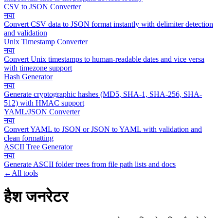
CSV to JSON Converter
नया
Convert CSV data to JSON format instantly with delimiter detection
and validation
Unix Timestamp Converter
नया
Convert Unix timestamps to human-readable dates and vice versa
with timezone support
Hash Generator
नया
Generate cryptographic hashes (MD5, SHA-1, SHA-256, SHA-
512) with HMAC support
YAML/JSON Converter
नया
Convert YAML to JSON or JSON to YAML with validation and
clean formatting
ASCII Tree Generator
नया
Generate ASCII folder trees from file path lists and docs
←
All tools
हैश जनरेटर