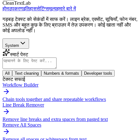
CleanTextLab
होम
उपकरण
इतिहास
सेटिंग्स
मूल्य
हमारे बारे में
गड़बड़ टेक्स्ट को सेकंडों में साफ करें। लाइन ब्रेक, एक्सेंट, सूचियाँ, फोन नंबर,
SMS और बहुत कुछ के लिए ब्राउज़र में तेज़ उपकरण। कोई खाता नहीं और
कोई अपलोड नहीं।
System
स्मार्ट पेस्ट
All
Text cleaning
Numbers & formats
Developer tools
टेक्स्ट सफाई
Workflow Builder
Chain tools together and share repeatable workflows
Line Break Remover
Remove line breaks and extra spaces from pasted text
Remove All Spaces
Remove all spaces or whitespace from text