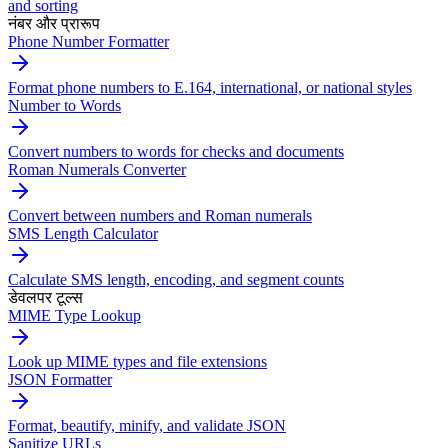
and sorting
नंबर और प्रारूप
Phone Number Formatter
Format phone numbers to E.164, international, or national styles
Number to Words
Convert numbers to words for checks and documents
Roman Numerals Converter
Convert between numbers and Roman numerals
SMS Length Calculator
Calculate SMS length, encoding, and segment counts
डेवलपर टूल्स
MIME Type Lookup
Look up MIME types and file extensions
JSON Formatter
Format, beautify, minify, and validate JSON
Sanitize URLs