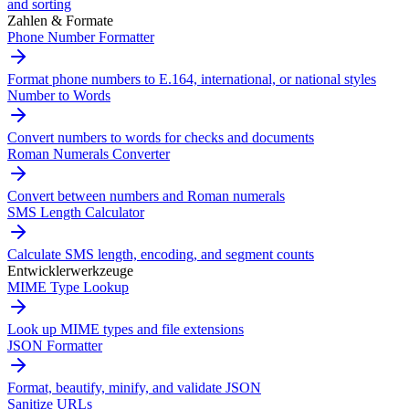
and sorting
Zahlen & Formate
Phone Number Formatter
Format phone numbers to E.164, international, or national styles
Number to Words
Convert numbers to words for checks and documents
Roman Numerals Converter
Convert between numbers and Roman numerals
SMS Length Calculator
Calculate SMS length, encoding, and segment counts
Entwicklerwerkzeuge
MIME Type Lookup
Look up MIME types and file extensions
JSON Formatter
Format, beautify, minify, and validate JSON
Sanitize URLs