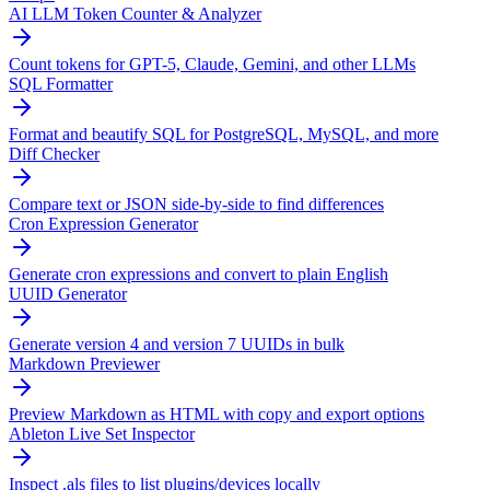
AI LLM Token Counter & Analyzer
Count tokens for GPT-5, Claude, Gemini, and other LLMs
SQL Formatter
Format and beautify SQL for PostgreSQL, MySQL, and more
Diff Checker
Compare text or JSON side-by-side to find differences
Cron Expression Generator
Generate cron expressions and convert to plain English
UUID Generator
Generate version 4 and version 7 UUIDs in bulk
Markdown Previewer
Preview Markdown as HTML with copy and export options
Ableton Live Set Inspector
Inspect .als files to list plugins/devices locally