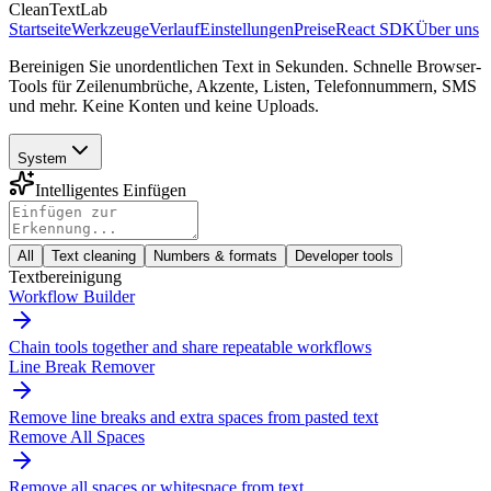
CleanTextLab
Startseite
Werkzeuge
Verlauf
Einstellungen
Preise
React SDK
Über uns
Bereinigen Sie unordentlichen Text in Sekunden. Schnelle Browser-
Tools für Zeilenumbrüche, Akzente, Listen, Telefonnummern, SMS
und mehr. Keine Konten und keine Uploads.
System
Intelligentes Einfügen
All
Text cleaning
Numbers & formats
Developer tools
Textbereinigung
Workflow Builder
Chain tools together and share repeatable workflows
Line Break Remover
Remove line breaks and extra spaces from pasted text
Remove All Spaces
Remove all spaces or whitespace from text