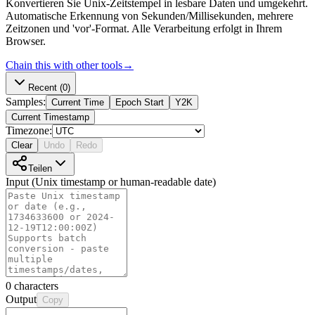
Konvertieren Sie Unix-Zeitstempel in lesbare Daten und umgekehrt.
Automatische Erkennung von Sekunden/Millisekunden, mehrere
Zeitzonen und 'vor'-Format. Alle Verarbeitung erfolgt in Ihrem
Browser.
Chain this with other tools
→
Recent
(0)
Samples:
Current Time
Epoch Start
Y2K
Current Timestamp
Timezone:
Clear
Undo
Redo
Teilen
Input (Unix timestamp or human-readable date)
0
characters
Output
Copy