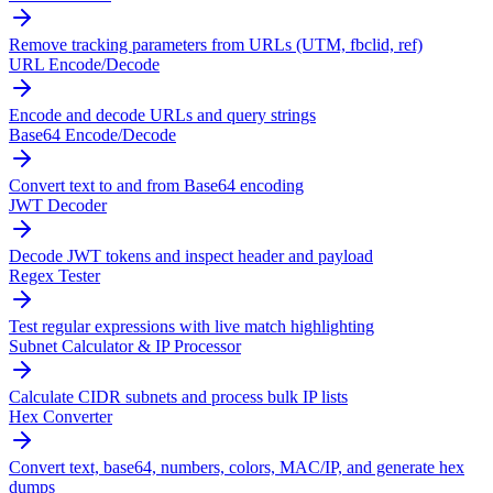
Remove tracking parameters from URLs (UTM, fbclid, ref)
URL Encode/Decode
Encode and decode URLs and query strings
Base64 Encode/Decode
Convert text to and from Base64 encoding
JWT Decoder
Decode JWT tokens and inspect header and payload
Regex Tester
Test regular expressions with live match highlighting
Subnet Calculator & IP Processor
Calculate CIDR subnets and process bulk IP lists
Hex Converter
Convert text, base64, numbers, colors, MAC/IP, and generate hex
dumps