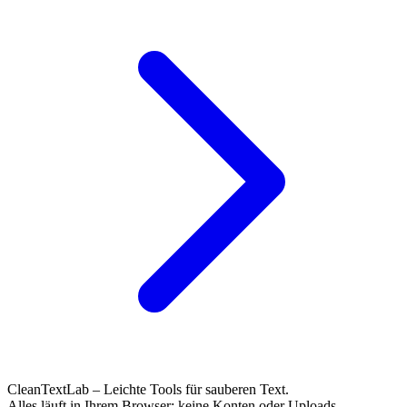
CleanTextLab – Leichte Tools für sauberen Text.
Alles läuft in Ihrem Browser; keine Konten oder Uploads.