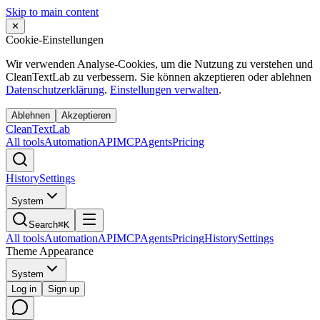
Skip to main content
✕
Cookie-Einstellungen
Wir verwenden Analyse-Cookies, um die Nutzung zu verstehen und
CleanTextLab zu verbessern. Sie können akzeptieren oder ablehnen
Datenschutzerklärung
.
Einstellungen verwalten
.
Ablehnen
Akzeptieren
Clean
Text
Lab
All tools
Automation
API
MCP
Agents
Pricing
History
Settings
System
Search
⌘K
All tools
Automation
API
MCP
Agents
Pricing
History
Settings
Theme Appearance
System
Log in
Sign up