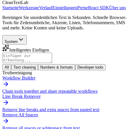
CleanTextLab
Startseite
Werkzeuge
Verlauf
Einstellungen
Preise
React SDK
Über uns
Bereinigen Sie unordentlichen Text in Sekunden. Schnelle Browser-
Tools für Zeilenumbrüche, Akzente, Listen, Telefonnummern, SMS
und mehr. Keine Konten und keine Uploads.
System
Intelligentes Einfügen
All
Text cleaning
Numbers & formats
Developer tools
Textbereinigung
Workflow Builder
Chain tools together and share repeatable workflows
Line Break Remover
Remove line breaks and extra spaces from pasted text
Remove All Spaces
Remove all spaces or whitespace from text