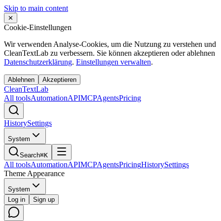
Skip to main content
✕
Cookie-Einstellungen
Wir verwenden Analyse-Cookies, um die Nutzung zu verstehen und
CleanTextLab zu verbessern. Sie können akzeptieren oder ablehnen
Datenschutzerklärung
.
Einstellungen verwalten
.
Ablehnen
Akzeptieren
Clean
Text
Lab
All tools
Automation
API
MCP
Agents
Pricing
History
Settings
System
Search
⌘K
All tools
Automation
API
MCP
Agents
Pricing
History
Settings
Theme Appearance
System
Log in
Sign up