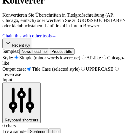
Konverter
Konvertieren Sie Überschriften in Titelgroßschreibung (AP,
Chicago, einfach) oder wechseln Sie zu GROSSBUCHSTABEN
oder kleinbuchstaben. Läuft lokal in Ihrem Browser.
Chain this with other tools
→
Recent
(0)
Samples:
News headline
Product title
Style:
Simple (minor words lowercase)
AP-like
Chicago-
like
Output case:
Title Case (selected style)
UPPERCASE
lowercase
Input
Keyboard shortcuts
0
chars
Try a sample:
Sentence
Title