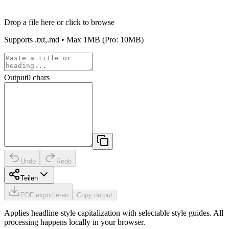
Drop a file here or click to browse
Supports
.txt,.md
• Max
1MB
(Pro: 10MB)
Output
0
chars
Undo
Redo
Teilen
PDF exportieren
Copy output
Applies headline-style capitalization with selectable style guides. All
processing happens locally in your browser.