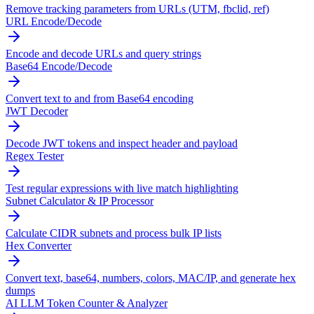
Remove tracking parameters from URLs (UTM, fbclid, ref)
URL Encode/Decode
Encode and decode URLs and query strings
Base64 Encode/Decode
Convert text to and from Base64 encoding
JWT Decoder
Decode JWT tokens and inspect header and payload
Regex Tester
Test regular expressions with live match highlighting
Subnet Calculator & IP Processor
Calculate CIDR subnets and process bulk IP lists
Hex Converter
Convert text, base64, numbers, colors, MAC/IP, and generate hex
dumps
AI LLM Token Counter & Analyzer