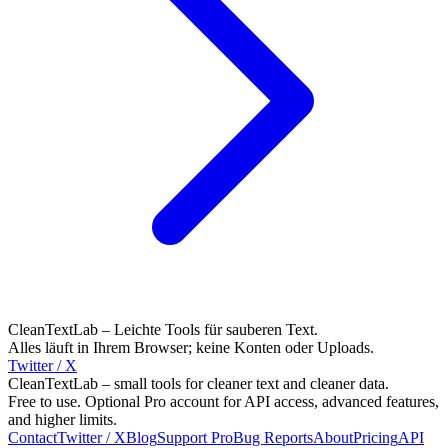
CleanTextLab – Leichte Tools für sauberen Text.
Alles läuft in Ihrem Browser; keine Konten oder Uploads.
Twitter / X
CleanTextLab – small tools for cleaner text and cleaner data.
Free to use. Optional Pro account for API access, advanced features,
and higher limits.
Contact
Twitter / X
Blog
Support
Pro
Bug Reports
About
Pricing
API