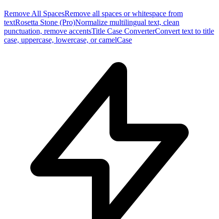
Remove All Spaces
Remove all spaces or whitespace from
text
Rosetta Stone (Pro)
Normalize multilingual text, clean
punctuation, remove accents
Title Case Converter
Convert text to title
case, uppercase, lowercase, or camelCase