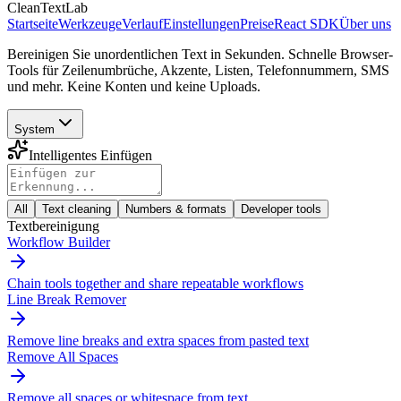
CleanTextLab
Startseite
Werkzeuge
Verlauf
Einstellungen
Preise
React SDK
Über uns
Bereinigen Sie unordentlichen Text in Sekunden. Schnelle Browser-
Tools für Zeilenumbrüche, Akzente, Listen, Telefonnummern, SMS
und mehr. Keine Konten und keine Uploads.
System
Intelligentes Einfügen
All
Text cleaning
Numbers & formats
Developer tools
Textbereinigung
Workflow Builder
Chain tools together and share repeatable workflows
Line Break Remover
Remove line breaks and extra spaces from pasted text
Remove All Spaces
Remove all spaces or whitespace from text