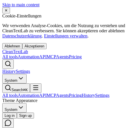
Skip to main content
✕
Cookie-Einstellungen
Wir verwenden Analyse-Cookies, um die Nutzung zu verstehen und
CleanTextLab zu verbessern. Sie können akzeptieren oder ablehnen
Datenschutzerklärung
.
Einstellungen verwalten
.
Ablehnen
Akzeptieren
Clean
Text
Lab
All tools
Automation
API
MCP
Agents
Pricing
History
Settings
System
Search
⌘K
All tools
Automation
API
MCP
Agents
Pricing
History
Settings
Theme Appearance
System
Log in
Sign up