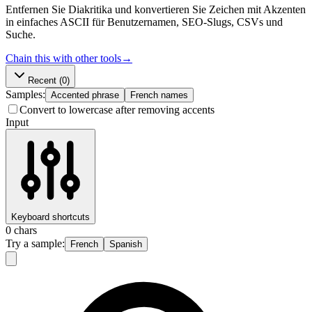
Entfernen Sie Diakritika und konvertieren Sie Zeichen mit Akzenten
in einfaches ASCII für Benutzernamen, SEO-Slugs, CSVs und
Suche.
Chain this with other tools
→
Recent
(0)
Samples:
Accented phrase
French names
Convert to lowercase after removing accents
Input
Keyboard shortcuts
0
chars
Try a sample:
French
Spanish