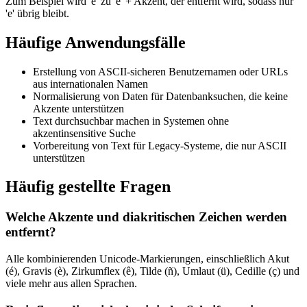
Zum Beispiel wird 'é' zu 'e' + Akzent, der entfernt wird, sodass nur
'e' übrig bleibt.
Häufige Anwendungsfälle
Erstellung von ASCII-sicheren Benutzernamen oder URLs
aus internationalen Namen
Normalisierung von Daten für Datenbanksuchen, die keine
Akzente unterstützen
Text durchsuchbar machen in Systemen ohne
akzentinsensitive Suche
Vorbereitung von Text für Legacy-Systeme, die nur ASCII
unterstützen
Häufig gestellte Fragen
Welche Akzente und diakritischen Zeichen werden
entfernt?
Alle kombinierenden Unicode-Markierungen, einschließlich Akut
(é), Gravis (è), Zirkumflex (ê), Tilde (ñ), Umlaut (ü), Cedille (ç) und
viele mehr aus allen Sprachen.