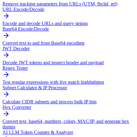
Remove tracking parameters from URLs (UTM, fbclid, ref)
URL Encode/Decode
Encode and decode URLs and query strings
Base64 Encode/Decode
Convert text to and from Base64 encoding
JWT Decoder
Decode JWT tokens and inspect header and payload
Regex Tester
Test regular expressions with live match highlighting
Subnet Calculator & IP Processor
Calculate CIDR subnets and process bulk IP lists
Hex Converter
Convert text, base64, numbers, colors, MAC/IP, and generate hex
dumps
AI LLM Token Counter & Analyzer