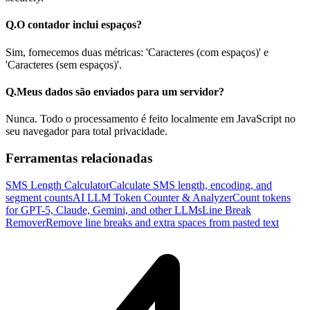
Q.
O contador inclui espaços?
Sim, fornecemos duas métricas: 'Caracteres (com espaços)' e
'Caracteres (sem espaços)'.
Q.
Meus dados são enviados para um servidor?
Nunca. Todo o processamento é feito localmente em JavaScript no
seu navegador para total privacidade.
Ferramentas relacionadas
SMS Length Calculator
Calculate SMS length, encoding, and
segment counts
AI LLM Token Counter & Analyzer
Count tokens
for GPT-5, Claude, Gemini, and other LLMs
Line Break
Remover
Remove line breaks and extra spaces from pasted text