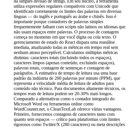
da simples divisão de strings. Em seu núcleo, a ferramenta
utiliza expressões regulares compatíveis com Unicode que
identificam corretamente os limites das palavras em diversas
línguas — do inglês e português ao árabe e chinês. Isso é
importante porque contadores de palavras simples
frequentemente falham com scripts não latinos ou idiomas que
não usam espaços entre palavras. O processo de contagem
começa no momento em que você digita ou cola texto. O
gerenciamento de estado do React dispara uma reanálise
imediata, atualizando todas as métricas em tempo real sem
nenhum atraso perceptível. Calculamos múltiplas métricas
distintas: caracteres totais (incluindo todos os espaços),
caracteres limpos (apenas conteúdo, excluindo espaços),
palavras totais, contagem de sentenças e contagem de
parágrafos. A estimativa de tempo de leitura usa uma base
padrão da indústria de 200 palavras por minuto (PPM), que
representa a velocidade média de leitura de adultos para
conteúdo não técnico. Para documentos altamente técnicos, os
tempos reais de leitura podem ser 20-30% mais longos.
Comparado a alternativas como o contador integrado do
Microsoft Word ou ferramentas online como
WordCounter.net, o CleanTextLab oferece várias vantagens.
Primeiro, fornecemos contagens de caracteres tanto com
quanto sem espaços — crítico para plataformas com limites
rigorosos como Twitter/X (280 caracteres) ou meta descrições