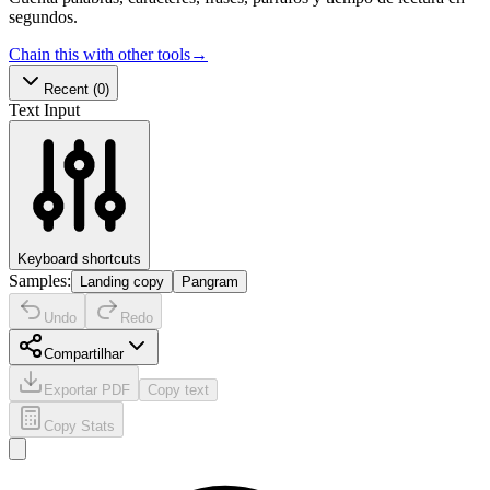
segundos.
Chain this with other tools
→
Recent
(0)
Text Input
Keyboard shortcuts
Samples:
Landing copy
Pangram
Undo
Redo
Compartilhar
Exportar PDF
Copy text
Copy Stats