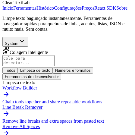
CleanTextLab
Início
Ferramentas
Histórico
Configurações
Preços
React SDK
Sobre
Limpe texto bagunçado instantaneamente. Ferramentas de
navegador rápidas para quebras de linha, acentos, listas, JSON e
muito mais. Sem contas.
System
Colagem Inteligente
Todos
Limpeza de texto
Números e formatos
Ferramentas de desenvolvedor
Limpeza de texto
Workflow Builder
Chain tools together and share repeatable workflows
Line Break Remover
Remove line breaks and extra spaces from pasted text
Remove All Spaces