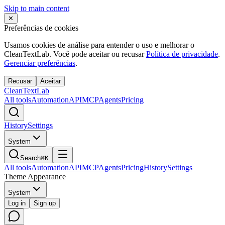
Skip to main content
✕
Preferências de cookies
Usamos cookies de análise para entender o uso e melhorar o
CleanTextLab. Você pode aceitar ou recusar
Política de privacidade
.
Gerenciar preferências
.
Recusar
Aceitar
Clean
Text
Lab
All tools
Automation
API
MCP
Agents
Pricing
History
Settings
System
Search
⌘K
All tools
Automation
API
MCP
Agents
Pricing
History
Settings
Theme Appearance
System
Log in
Sign up