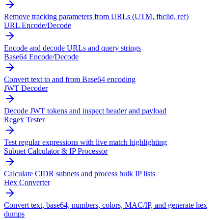
Remove tracking parameters from URLs (UTM, fbclid, ref)
URL Encode/Decode
Encode and decode URLs and query strings
Base64 Encode/Decode
Convert text to and from Base64 encoding
JWT Decoder
Decode JWT tokens and inspect header and payload
Regex Tester
Test regular expressions with live match highlighting
Subnet Calculator & IP Processor
Calculate CIDR subnets and process bulk IP lists
Hex Converter
Convert text, base64, numbers, colors, MAC/IP, and generate hex
dumps