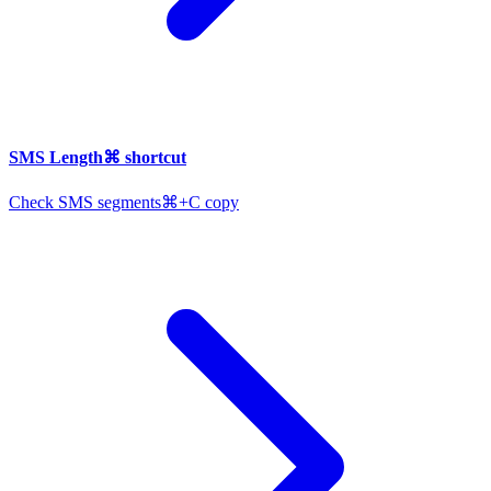
SMS Length
⌘
shortcut
Check SMS segments
⌘+C copy