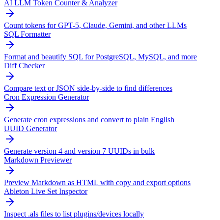
AI LLM Token Counter & Analyzer
Count tokens for GPT-5, Claude, Gemini, and other LLMs
SQL Formatter
Format and beautify SQL for PostgreSQL, MySQL, and more
Diff Checker
Compare text or JSON side-by-side to find differences
Cron Expression Generator
Generate cron expressions and convert to plain English
UUID Generator
Generate version 4 and version 7 UUIDs in bulk
Markdown Previewer
Preview Markdown as HTML with copy and export options
Ableton Live Set Inspector
Inspect .als files to list plugins/devices locally