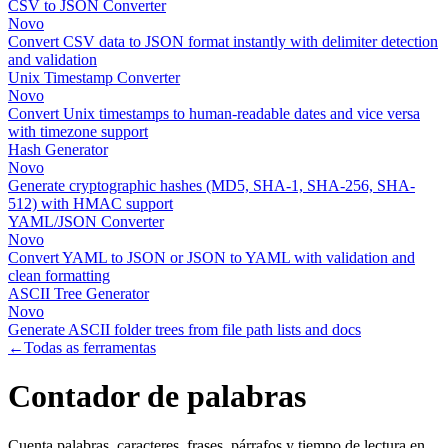
CSV to JSON Converter
Novo
Convert CSV data to JSON format instantly with delimiter detection
and validation
Unix Timestamp Converter
Novo
Convert Unix timestamps to human-readable dates and vice versa
with timezone support
Hash Generator
Novo
Generate cryptographic hashes (MD5, SHA-1, SHA-256, SHA-
512) with HMAC support
YAML/JSON Converter
Novo
Convert YAML to JSON or JSON to YAML with validation and
clean formatting
ASCII Tree Generator
Novo
Generate ASCII folder trees from file path lists and docs
←
Todas as ferramentas
Contador de palabras
Cuenta palabras, caracteres, frases, párrafos y tiempo de lectura en