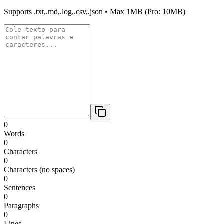
Supports
.txt,.md,.log,.csv,.json
• Max
1MB
(Pro: 10MB)
0
Words
0
Characters
0
Characters (no spaces)
0
Sentences
0
Paragraphs
0
Lines