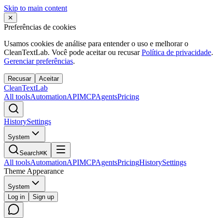
Skip to main content
✕
Preferências de cookies
Usamos cookies de análise para entender o uso e melhorar o
CleanTextLab. Você pode aceitar ou recusar
Política de privacidade
.
Gerenciar preferências
.
Recusar
Aceitar
Clean
Text
Lab
All tools
Automation
API
MCP
Agents
Pricing
History
Settings
System
Search
⌘K
All tools
Automation
API
MCP
Agents
Pricing
History
Settings
Theme Appearance
System
Log in
Sign up