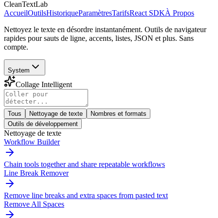
CleanTextLab
Accueil
Outils
Historique
Paramètres
Tarifs
React SDK
À Propos
Nettoyez le texte en désordre instantanément. Outils de navigateur
rapides pour sauts de ligne, accents, listes, JSON et plus. Sans
compte.
System
Collage Intelligent
Tous
Nettoyage de texte
Nombres et formats
Outils de développement
Nettoyage de texte
Workflow Builder
Chain tools together and share repeatable workflows
Line Break Remover
Remove line breaks and extra spaces from pasted text
Remove All Spaces