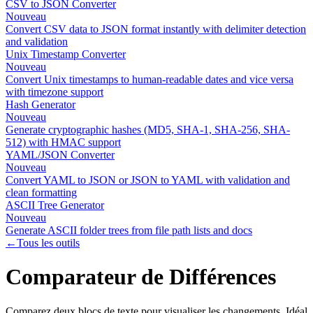
CSV to JSON Converter
Nouveau
Convert CSV data to JSON format instantly with delimiter detection
and validation
Unix Timestamp Converter
Nouveau
Convert Unix timestamps to human-readable dates and vice versa
with timezone support
Hash Generator
Nouveau
Generate cryptographic hashes (MD5, SHA-1, SHA-256, SHA-
512) with HMAC support
YAML/JSON Converter
Nouveau
Convert YAML to JSON or JSON to YAML with validation and
clean formatting
ASCII Tree Generator
Nouveau
Generate ASCII folder trees from file path lists and docs
←
Tous les outils
Comparateur de Différences
Comparez deux blocs de texte pour visualiser les changements. Idéal