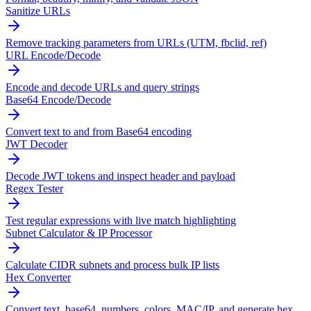
Sanitize URLs
Remove tracking parameters from URLs (UTM, fbclid, ref)
URL Encode/Decode
Encode and decode URLs and query strings
Base64 Encode/Decode
Convert text to and from Base64 encoding
JWT Decoder
Decode JWT tokens and inspect header and payload
Regex Tester
Test regular expressions with live match highlighting
Subnet Calculator & IP Processor
Calculate CIDR subnets and process bulk IP lists
Hex Converter
Convert text, base64, numbers, colors, MAC/IP, and generate hex