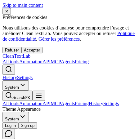
Skip to main content
✕
Préférences de cookies
Nous utilisons des cookies d’analyse pour comprendre l’usage et
améliorer CleanTextLab. Vous pouvez accepter ou refuser
Politique
de confidentialité
.
Gérer les préférences
.
Refuser
Accepter
Clean
Text
Lab
All tools
Automation
API
MCP
Agents
Pricing
History
Settings
System
Search
⌘K
All tools
Automation
API
MCP
Agents
Pricing
History
Settings
Theme Appearance
System
Log in
Sign up