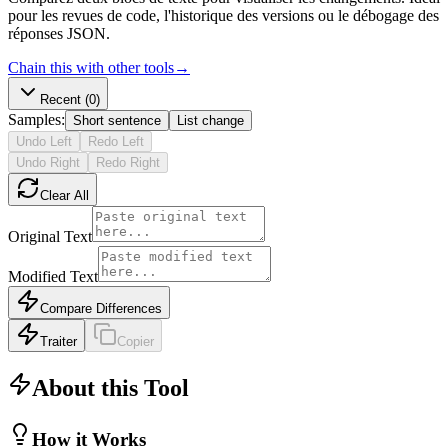
pour les revues de code, l'historique des versions ou le débogage des
réponses JSON.
Chain this with other tools
→
Recent
(0)
Samples:
Short sentence
List change
Undo Left
Redo Left
Undo Right
Redo Right
Clear All
Original Text
Modified Text
Compare Differences
Traiter
Copier
About this Tool
How it Works