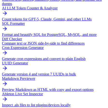
dumps
AI LLM Token Counter & Analyzer
Count tokens for GPT-5, Claude, Gemini, and other LLMs
SQL Formatter
Format and beautify SQL for PostgreSQL, MySQL, and more
Diff Checker
Compare text or JSON side-by-side to find differences
Cron Expression Generator
Generate cron expressions and convert to plain English
UUID Generator
Generate version 4 and version 7 UUIDs in bulk
Markdown Previewer
Preview Markdown as HTML with copy and export options
Ableton Live Set Inspector
Inspect .als files to list plugins/devices locally