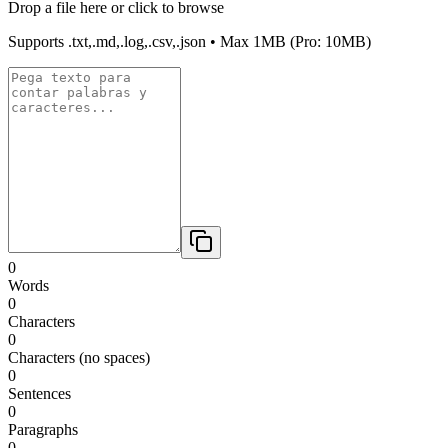
Drop a file here or click to browse
Supports
.txt,.md,.log,.csv,.json
• Max
1MB
(Pro: 10MB)
0
Words
0
Characters
0
Characters (no spaces)
0
Sentences
0
Paragraphs
0