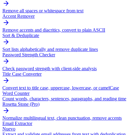
Remove all spaces or whitespace from text
Accent Remover
Remove accents and diacritics, convert to plain ASCII
Sort & Deduplicate
Sort lists alphabetically and remove duplicate lines
Password Strength Checker
Check password strength with client-side analysis
Title Case Converter
Convert text to title case, uppercase, lowercase, or camelCase
Word Counter
Count words, characters, sentences, paragraphs, and reading time
Rosetta Stone (Pro)
Normalize multilingual text, clean punctuation, remove accents
Email Extractor
Nuevo
Extract and validate email addresses from text with deduplication