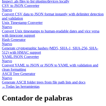
Inspect .als files to list plugins/devices locally
CSV to JSON Converter
Nuevo
Convert CSV data to JSON format instantly with delimiter detection
and validation
Unix Timestamp Converter
Nuevo
Convert Unix timestamps to human-readable dates and vice versa
with timezone support
Hash Generator
Nuevo
Generate cryptographic hashes (MD5, SHA-1, SHA-256, SHA-
512) with HMAC support
YAML/JSON Converter
Nuevo
Convert YAML to JSON or JSON to YAML with validation and
clean formatting
ASCII Tree Generator
Nuevo
Generate ASCII folder trees from file path lists and docs
←
Todas las herramientas
Contador de palabras