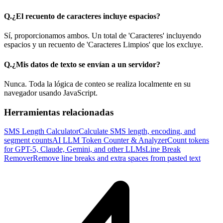
Q.
¿El recuento de caracteres incluye espacios?
Sí, proporcionamos ambos. Un total de 'Caracteres' incluyendo
espacios y un recuento de 'Caracteres Limpios' que los excluye.
Q.
¿Mis datos de texto se envían a un servidor?
Nunca. Toda la lógica de conteo se realiza localmente en su
navegador usando JavaScript.
Herramientas relacionadas
SMS Length Calculator
Calculate SMS length, encoding, and
segment counts
AI LLM Token Counter & Analyzer
Count tokens
for GPT-5, Claude, Gemini, and other LLMs
Line Break
Remover
Remove line breaks and extra spaces from pasted text