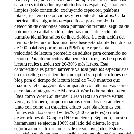
caracteres totales (incluyendo todos los espacios), caracteres
limpios (solo contenido, excluyendo espacios), palabras
totales, recuento de oraciones y recuento de párrafos. Cada
métrica utiliza algoritmos específicos; por ejemplo, la
detección de oraciones busca puntuación terminal seguida de
patrones de capitalización, mientras que la detección de
párrafos identifica saltos de línea dobles. La estimación del
tiempo de lectura utiliza una línea base estándar de la industria
de 200 palabras por minuto (PPM), que representa la
velocidad de lectura promedio de adultos para contenido no
técnico. Para documentos altamente técnicos, los tiempos de
lectura reales pueden ser 20-30% más largos. Esta
característica es particularmente valiosa para los especialistas
en marketing de contenidos que optimizan publicaciones de
blog para el tiempo de lectura ideal de 7-10 minutos que
maximiza el engagement. Comparado con alternativas como
el contador integrado de Microsoft Word o herramientas en
línea como WordCounter.net, CleanTextLab ofrece varias
ventajas. Primero, proporcionamos recuentos de caracteres
tanto con como sin espacios, crítico para plataformas con
límites estrictos como Twitter/X (280 caracteres) o meta
descripciones de Google (160 caracteres). Segundo, nuestra
herramienta se ejecuta 100% del lado del cliente, lo que
significa que su texto nunca sale de su navegador. Esto es
esencial para documentos sensibles, contenido legal o material