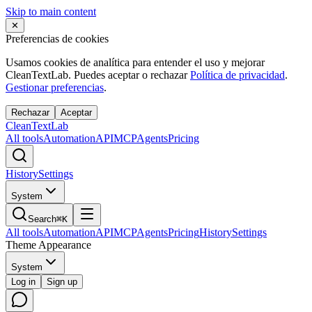
Skip to main content
✕
Preferencias de cookies
Usamos cookies de analítica para entender el uso y mejorar
CleanTextLab. Puedes aceptar o rechazar
Política de privacidad
.
Gestionar preferencias
.
Rechazar
Aceptar
Clean
Text
Lab
All tools
Automation
API
MCP
Agents
Pricing
History
Settings
System
Search
⌘K
All tools
Automation
API
MCP
Agents
Pricing
History
Settings
Theme Appearance
System
Log in
Sign up