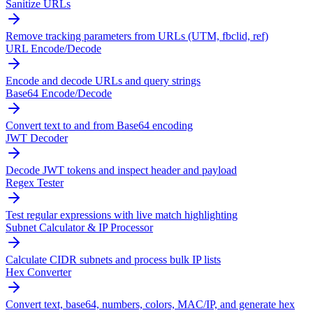
Sanitize URLs
Remove tracking parameters from URLs (UTM, fbclid, ref)
URL Encode/Decode
Encode and decode URLs and query strings
Base64 Encode/Decode
Convert text to and from Base64 encoding
JWT Decoder
Decode JWT tokens and inspect header and payload
Regex Tester
Test regular expressions with live match highlighting
Subnet Calculator & IP Processor
Calculate CIDR subnets and process bulk IP lists
Hex Converter
Convert text, base64, numbers, colors, MAC/IP, and generate hex