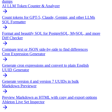
dumps
AI LLM Token Counter & Analyzer
Count tokens for GPT-5, Claude, Gemini, and other LLMs
SQL Formatter
Format and beautify SQL for PostgreSQL, MySQL, and more
Diff Checker
Compare text or JSON side-by-side to find differences
Cron Expression Generator
Generate cron expressions and convert to plain English
UUID Generator
Generate version 4 and version 7 UUIDs in bulk
Markdown Previewer
Preview Markdown as HTML with copy and export options
Ableton Live Set Inspector