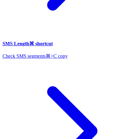
SMS Length
⌘
shortcut
Check SMS segments
⌘+C copy