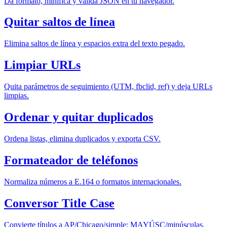
Da formato, minifica y valida JSON en tu navegador.
Quitar saltos de línea
Elimina saltos de línea y espacios extra del texto pegado.
Limpiar URLs
Quita parámetros de seguimiento (UTM, fbclid, ref) y deja URLs
limpias.
Ordenar y quitar duplicados
Ordena listas, elimina duplicados y exporta CSV.
Formateador de teléfonos
Normaliza números a E.164 o formatos internacionales.
Conversor Title Case
Convierte títulos a AP/Chicago/simple; MAYÚSC/minúsculas.