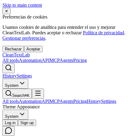
Skip to main content
✕
Preferencias de cookies
Usamos cookies de analítica para entender el uso y mejorar
CleanTextLab. Puedes aceptar o rechazar
Política de privacidad
.
Gestionar preferencias
.
Rechazar
Aceptar
Clean
Text
Lab
All tools
Automation
API
MCP
Agents
Pricing
History
Settings
System
Search
⌘K
All tools
Automation
API
MCP
Agents
Pricing
History
Settings
Theme Appearance
System
Log in
Sign up