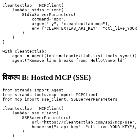
cleantextlab = MCPClient(

lambda
: stdio_client(

        StdioServerParameters(

            command=
"npx"
,

            args=[
"-y"
, 
"cleantextlab-mcp"
],

            env={
"CLEANTEXTLAB_API_KEY"
: 
"ctl_live_YOUR
        )

    )

)

with
 cleantextlab:

    agent = Agent(tools=cleantextlab.list_tools_sync())

    agent(
"Remove line breaks from: Hello\\nworld"
विकल्प B: Hosted MCP (SSE)
from
 strands 
import
from
 strands.tools.mcp 
import
from
 mcp 
import
 sse_client, SSEServerParameters

cleantextlab = MCPClient(

lambda
: sse_client(

        SSEServerParameters(

            url=
"https://cleantextlab.com/api/mcp/sse"
,

            headers={
"x-api-key"
: 
"ctl_live_YOUR_KEY"
},

        )

    )
