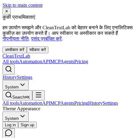
Skip to main content
✕
कुकी प्राथमिकताएं
हम उपयोग समझने और CleanTextLab को बेहतर बनाने के लिए एनालिटिक्स
कुकीज़ का उपयोग करते हैं। आप स्वीकार या अस्वीकार कर सकते हैं
गोपनीयता नीति
.
पसंद प्रबंधित करें
.
अस्वीकार करें
स्वीकार करें
Clean
Text
Lab
All tools
Automation
API
MCP
Agents
Pricing
History
Settings
System
Search
⌘K
All tools
Automation
API
MCP
Agents
Pricing
History
Settings
Theme Appearance
System
Log in
Sign up