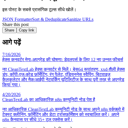
इस पोस्ट के सबसे प्रासंगिक टूल्स सीधे खोलें।
JSON Formatter
Sort & Deduplicate
Sanitize URLs
Share this post
Share
Copy link
आगे पढ़ें
7/16/2026
हेक्स कनवर्टर मेगा-अपग्रेड की घोषणा: डेवलपर्स के लिए 12 नए उन्नत फीचर्स
नए CleanTextLab हेक्स कनवर्टर से मिलें। बेस64 रूपांतरण, xxd-शैली हेक्स
डंप, कॉपी-एज-कोड फ़ॉर्मेटिंग, रंग पैलेट, एंडियननेस स्वैपिंग, बिटवाइज़
कैलकुलेटर और मैक/आईपी नेटवर्किंग यूटिलिटीज के साथ पूरी तरह से अपग्रेड
किया गया।
4/20/2026
CleanTextLab का आधिकारिक n8n कम्युनिटी नोड पेश है
नए आधिकारिक CleanTextLab कम्युनिटी नोड के साथ अपने n8n वर्कफ़्लो में
टेक्स्ट क्लीनिंग, फ़ॉर्मेटिंग और डेटा ट्रांसफ़ॉर्मेशन को स्वचालित करें। अपने
n8n कैनवास पर सीधे 35+ टूल एक्सेस करें।