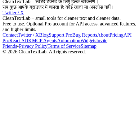
CleanTextLab – स्वच्छ टेक्स्ट के लिए हल्के उपकरण।
सब कुछ आपके ब्राउज़र में चलता है; कोई खाता या अपलोड नहीं।
Twitter / X
CleanTextLab – small tools for cleaner text and cleaner data.
Free to use. Optional Pro account for API access, advanced features,
and higher limits.
Contact
Twitter / X
Blog
Support
Pro
Bug Reports
About
Pricing
API
Pro
React SDK
MCP
Agents
Automation
Widgets
Invite
Friends
•
Privacy Policy
Terms of Service
Sitemap
©
2026
CleanTextLab. All rights reserved.