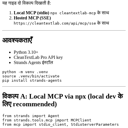
यह गाइड दो विकल्प दिखाती है:
Local MCP (stdio)
के साथ
npx cleantextlab-mcp
Hosted MCP (SSE)
के साथ
https://cleantextlab.com/api/mcp/sse
आवश्यकताएँ
Python 3.10+
CleanTextLab Pro API key
Strands Agents इंस्टॉल
source
 .venv/bin/activate

विकल्प A: Local MCP via npx (local dev के
लिए recommended)
from
 strands 
import
from
 strands.tools.mcp 
import
from
 mcp 
import
 stdio_client, StdioServerParameters
