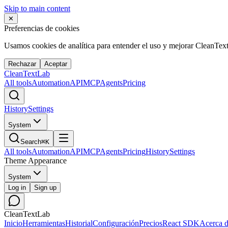
Skip to main content
✕
Preferencias de cookies
Usamos cookies de analítica para entender el uso y mejorar CleanTex
Rechazar
Aceptar
Clean
Text
Lab
All tools
Automation
API
MCP
Agents
Pricing
History
Settings
System
Search
⌘K
All tools
Automation
API
MCP
Agents
Pricing
History
Settings
Theme Appearance
System
Log in
Sign up
CleanTextLab
Inicio
Herramientas
Historial
Configuración
Precios
React SDK
Acerca 