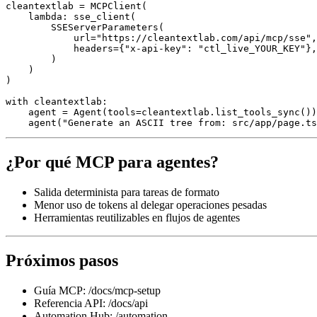
cleantextlab = MCPClient(

    lambda: sse_client(

        SSEServerParameters(

            url="https://cleantextlab.com/api/mcp/sse",

            headers={"x-api-key": "ctl_live_YOUR_KEY"},

        )

    )

)

with cleantextlab:

    agent = Agent(tools=cleantextlab.list_tools_sync())

¿Por qué MCP para agentes?
Salida determinista para tareas de formato
Menor uso de tokens al delegar operaciones pesadas
Herramientas reutilizables en flujos de agentes
Próximos pasos
Guía MCP: /docs/mcp-setup
Referencia API: /docs/api
Automation Hub: /automation