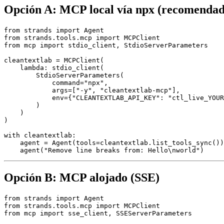
Opción A: MCP local vía npx (recomendado
from strands import Agent

from strands.tools.mcp import MCPClient

from mcp import stdio_client, StdioServerParameters

cleantextlab = MCPClient(

    lambda: stdio_client(

        StdioServerParameters(

            command="npx",

            args=["-y", "cleantextlab-mcp"],

            env={"CLEANTEXTLAB_API_KEY": "ctl_live_YOUR
        )

    )

)

with cleantextlab:

    agent = Agent(tools=cleantextlab.list_tools_sync())

Opción B: MCP alojado (SSE)
from strands import Agent

from strands.tools.mcp import MCPClient

from mcp import sse_client, SSEServerParameters
