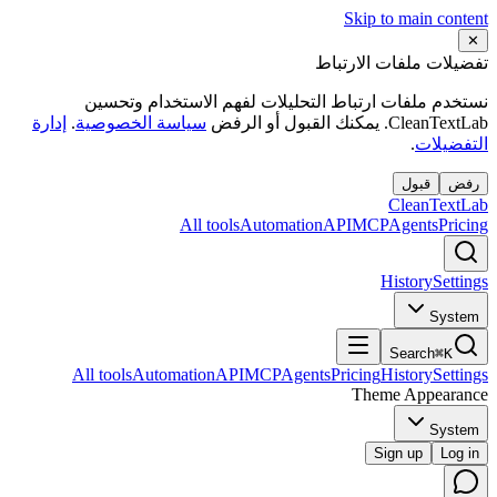
Skip to main content
✕
تفضيلات ملفات الارتباط
نستخدم ملفات ارتباط التحليلات لفهم الاستخدام وتحسين
CleanTextLab. يمكنك القبول أو الرفض
سياسة الخصوصية
.
إدارة
التفضيلات
.
رفض
قبول
Clean
Text
Lab
All tools
Automation
API
MCP
Agents
Pricing
History
Settings
System
Search
⌘K
All tools
Automation
API
MCP
Agents
Pricing
History
Settings
Theme Appearance
System
Sign up
Log in