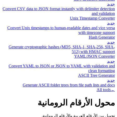
جديد
Convert CSV data to JSON format instantly with delimiter detection
and validation
Unix Timestamp Converter
جديد
Convert Unix timestamps to human-readable dates and vice versa
with timezone support
Hash Generator
جديد
Generate cryptographic hashes (MD5, SHA-1, SHA-256, SHA-
512) with HMAC support
YAML/JSON Converter
جديد
Convert YAML to JSON or JSON to YAML with validation and
clean formatting
ASCII Tree Generator
جديد
Generate ASCII folder trees from file path lists and docs
All tools
←
محول الأرقام الرومانية
تحويل بين الأرقام العربية والأرقام الرومانية.