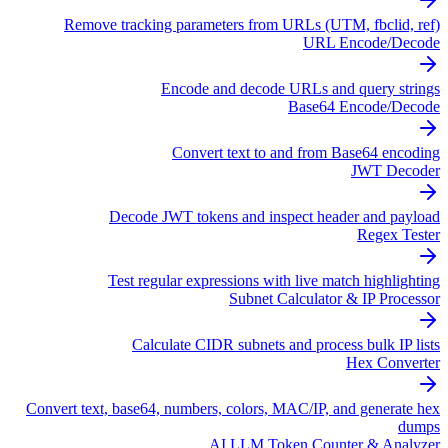
Remove tracking parameters from URLs (UTM, fbclid, ref)
URL Encode/Decode
Encode and decode URLs and query strings
Base64 Encode/Decode
Convert text to and from Base64 encoding
JWT Decoder
Decode JWT tokens and inspect header and payload
Regex Tester
Test regular expressions with live match highlighting
Subnet Calculator & IP Processor
Calculate CIDR subnets and process bulk IP lists
Hex Converter
Convert text, base64, numbers, colors, MAC/IP, and generate hex
dumps
AI LLM Token Counter & Analyzer