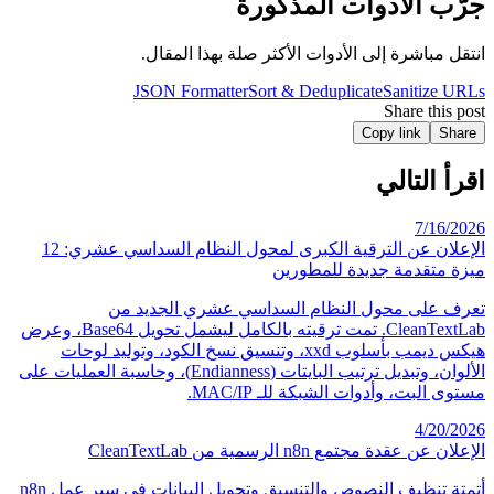
الأدوات المذكورة
اشرة إلى الأدوات الأكثر صلة بهذا المقال.
JSON Formatter
Sort & Deduplicate
Saniti
Share t
Copy link
لتالي
7/
الإعلان عن الترقية الكبرى لمحول النظام السداسي عشري: 12
قدمة جديدة للمطورين
ى محول النظام السداسي عشري الجديد من
CleanTextLab. تمت ترقيته بالكامل ليشمل تحويل Base64، وعرض
هيكس ديمب بأسلوب xxd، وتنسيق نسخ الكود، وتوليد لوحات
الألوان، وتبديل ترتيب البايتات (Endianness)، وحاسبة العمليات على
ت، وأدوات الشبكة للـ MAC/IP.
4/
 مجتمع n8n الرسمية من CleanTextLab
أتمتة تنظيف النصوص والتنسيق وتحويل البيانات في سير عمل n8n