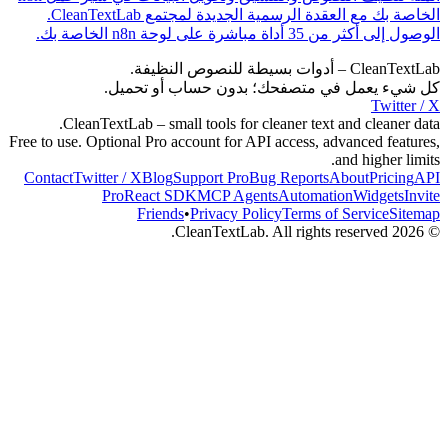
الخاصة بك مع العقدة الرسمية الجديدة لمجتمع CleanTextLab.
 أداة مباشرة على لوحة n8n الخاصة بك.
يطة للنصوص النظيفة.
 يعمل في متصفحك؛ بدون حساب أو تحميل.
Twi
CleanTextLab – small tools for cleaner text and clean
Free to use. Optional Pro account for API access, advanced f
and highe
Contact
Twitter / X
Blog
Support
Pro
Bug Reports
About
Pri
Pro
React SDK
MCP
Agents
Automation
Widge
Friends
•
Privacy Policy
Terms of Service
CleanTextLab. All rights reserved.