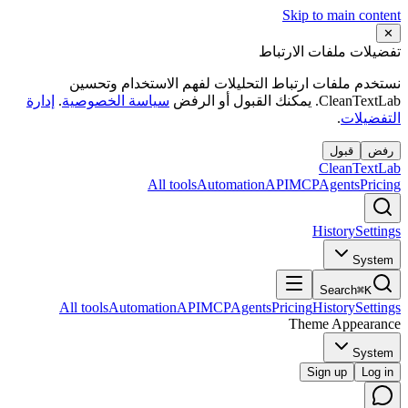
Skip to main
 ملفات الارتباط
ملفات ارتباط التحليلات لفهم الاستخدام وتحسين
 القبول أو الرفض
سياسة الخصوصية
.
إدارة
ات
.
قبول
Clean
All tools
Automation
API
MCP
Agent
History
Search
All tools
Automation
API
MCP
Agents
Pricing
History
Theme App
Sign up