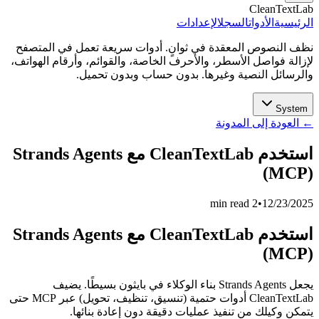
Clean
ة
الأدوات
السجل
الإعدادات
صوص المعقدة في ثوانٍ. أدوات سريعة تعمل في المتصفح
واصل الأسطر، والأحرف الخاصة، والقوائم، وأرقام الهواتف،
ل النصية وغيرها. بدون حساب وبدون تحميل.
 إلى المدونة
استخدم CleanTextLab مع Strands Agents
(
2 min read
•
12/
استخدم CleanTextLab مع Strands Agents
(
يجعل Strands Agents بناء الوكلاء في بايثون بسيطًا. يضيف
CleanTextLab أدوات حتمية (تنسيق، تنظيف، تحويل) عبر MCP حتى
يلك من تنفيذ عمليات دقيقة دون إعادة بنائها.