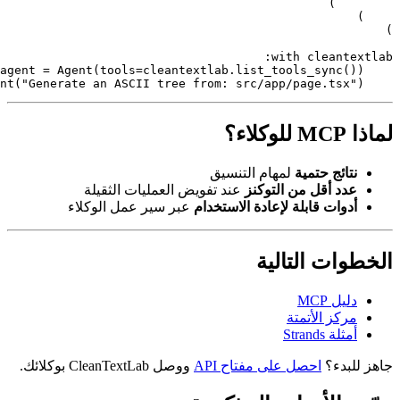
with
"Generate an ASCII tree from: src/app/page.tsx
؟
ائج حتمية
لمهام التنسيق
د أقل من التوكنز
عند تفويض العمليات الثقيلة
وات قابلة لإعادة الاستخدام
عبر سير عمل الوكلاء
ات التالية
يل MCP
كز الأتمتة
لة Strands
بدء؟
احصل على مفتاح API
ووصل CleanTextLab بوكلائك.