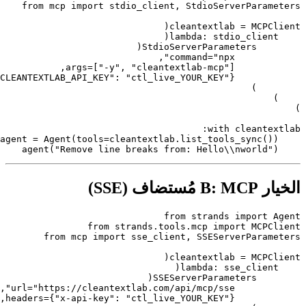
from
 mcp 
import
lambda
"npx"
          
"-y"
, 
"cleantextlab-mcp"
         
"CLEANTEXTLAB_API_KEY"
: 
"ctl_live_YOUR_KEY"
        
with
"Remove line breaks from: Hello\\nworld
 (SSE)
from
 strands 
import
from
 strands.tools.mcp 
import
 MCP
from
 mcp 
import
lambda
"https://cleantextlab.com/api/mcp/sse"
        
"x-api-key"
: 
"ctl_live_YOUR_KEY"
          